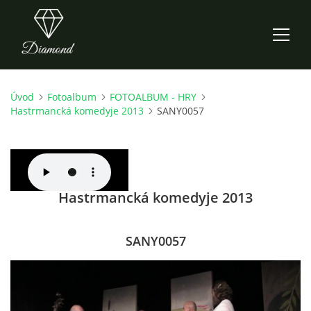
Úvod
Fotoalbum
FOTOALBUM - HRY
ÚVOD
Hastrmancká komedyje 2013
SANY0057
AKTUALITY
O NÁS
Hastrmancká komedyje 2013
HISTORIE
SANY0057
CO NOVÉHO ZKOUŠÍME
KDY, KDE A CO HRAJEME