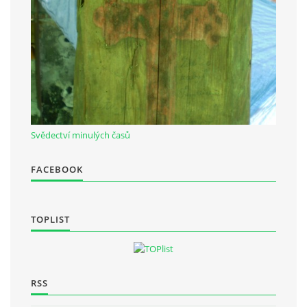
Občanská vzdělávací jednota "Komenský" v Choceradech z.s.
Chocerady 4
257 24 Chocerady
IČ: 498 28 614
Svědectví minulých časů
Kontaktní osoba:
Mgr. Miroslava Cinkeisová
FACEBOOK
723 967 851
Mirkaci@email.cz
TOPLIST
© 2026 eStránky.cz
|
RSS
RSS