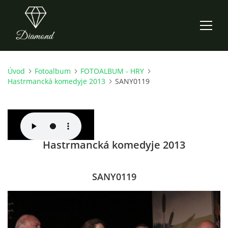
Úvod
Fotoalbum
FOTOALBUM - HRY
ÚVOD
Hastrmancká komedyje 2013
SANY0119
AKTUALITY
O NÁS
Hastrmancká komedyje 2013
HISTORIE
SANY0119
CO NOVÉHO ZKOUŠÍME
KDY, KDE A CO HRAJEME