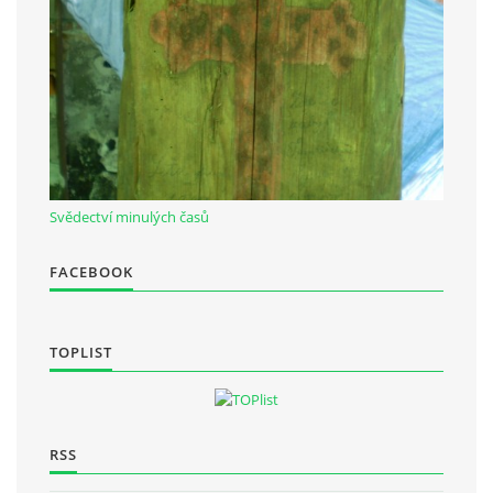
Občanská vzdělávací jednota "Komenský" v Choceradech z.s.
Chocerady 4
257 24 Chocerady
IČ: 498 28 614
Svědectví minulých časů
Kontaktní osoba:
Mgr. Miroslava Cinkeisová
FACEBOOK
723 967 851
Mirkaci@email.cz
TOPLIST
© 2026 eStránky.cz
|
RSS
RSS