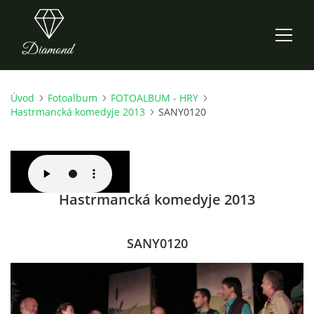
Úvod
Fotoalbum
FOTOALBUM - HRY
ÚVOD
Hastrmancká komedyje 2013
SANY0120
AKTUALITY
O NÁS
Hastrmancká komedyje 2013
HISTORIE
SANY0120
CO NOVÉHO ZKOUŠÍME
KDY, KDE A CO HRAJEME