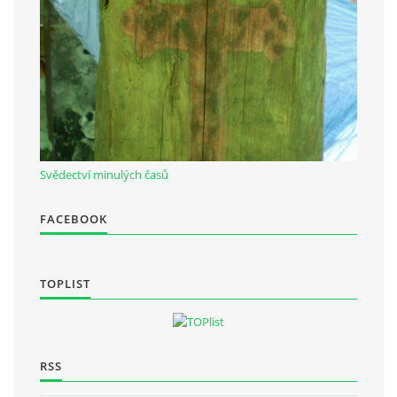
Občanská vzdělávací jednota "Komenský" v Choceradech z.s.
Chocerady 4
257 24 Chocerady
IČ: 498 28 614
Svědectví minulých časů
Kontaktní osoba:
Mgr. Miroslava Cinkeisová
FACEBOOK
723 967 851
Mirkaci@email.cz
TOPLIST
© 2026 eStránky.cz
|
RSS
RSS