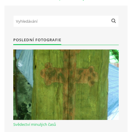
Občanská vzdělávací jednota "Komenský" v Choceradech z.s.
Chocerady 4
257 24 Chocerady
POSLEDNÍ FOTOGRAFIE
IČ: 498 28 614
Kontaktní osoba:
Mgr. Miroslava Cinkeisová
723 967 851
Mirkaci@email.cz
© 2026 eStránky.cz
|
RSS
Svědectví minulých časů