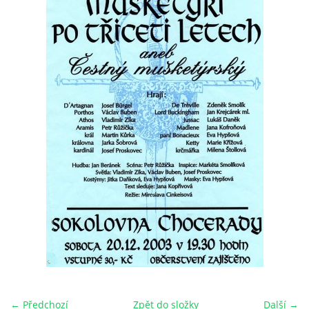
HRY OD ROKU 1973
VIDEOZÁZNAMY Z HER
FOTOALBUM
ČLENOVÉ - SOUČASNOST
HRY DO ROKU 1973
MÍSTO PRO VAŠE VZKAZY!!
DOKUMENTY OVJK
← Předchozí
Zpět do složky
Další →