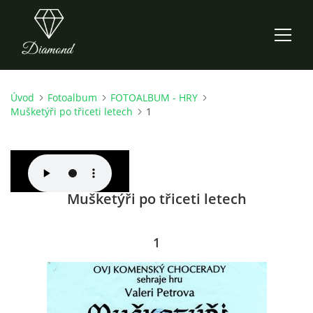
Úvod
Fotoalbum
FOTOALBUM - HRY
ÚVOD
Mušketýři po třiceti letech
1
AKTUALITY
O NÁS
Mušketýři po třiceti letech
HISTORIE
1
CO NOVÉHO ZKOUŠÍME
KDY, KDE A CO HRAJEME