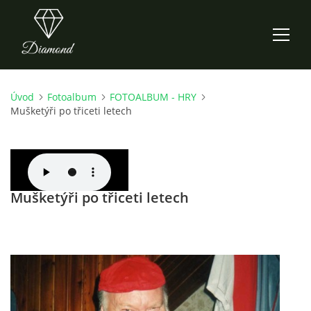
Úvod
Fotoalbum
FOTOALBUM - HRY
ÚVOD
Mušketýři po třiceti letech
AKTUALITY
O NÁS
Mušketýři po třiceti letech
HISTORIE
CO NOVÉHO ZKOUŠÍME
KDY, KDE A CO HRAJEME