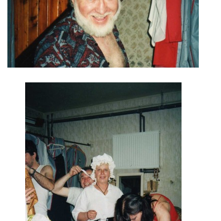
HRY OD ROKU 1973
VIDEOZÁZNAMY Z HER
FOTOALBUM
ČLENOVÉ - SOUČASNOST
HRY DO ROKU 1973
MÍSTO PRO VAŠE VZKAZY!!
DOKUMENTY OVJK