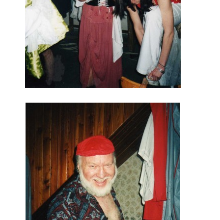
Občanská vzdělávací jednota "Komenský" v Choceradech z.s.
Chocerady 4
257 24 Chocerady
IČ: 498 28 614
Kontaktní osoba:
Mgr. Miroslava Cinkeisová
723 967 851
Mirkaci@email.cz
© 2026 eStránky.cz
|
RSS