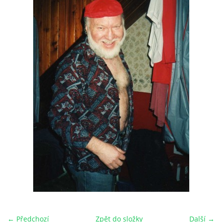
HRY OD ROKU 1973
VIDEOZÁZNAMY Z HER
FOTOALBUM
ČLENOVÉ - SOUČASNOST
HRY DO ROKU 1973
MÍSTO PRO VAŠE VZKAZY!!
DOKUMENTY OVJK
← Předchozí
Zpět do složky
Další →