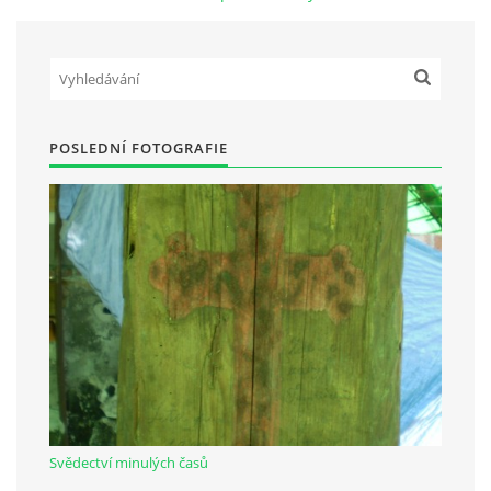
Občanská vzdělávací jednota "Komenský" v Choceradech z.s.
Chocerady 4
257 24 Chocerady
POSLEDNÍ FOTOGRAFIE
IČ: 498 28 614
Kontaktní osoba:
Mgr. Miroslava Cinkeisová
723 967 851
Mirkaci@email.cz
© 2026 eStránky.cz
|
RSS
Svědectví minulých časů