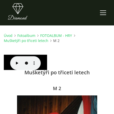
Úvod
Fotoalbum
FOTOALBUM - HRY
ÚVOD
Mušketýři po třiceti letech
M 2
AKTUALITY
O NÁS
Mušketýři po třiceti letech
HISTORIE
M 2
CO NOVÉHO ZKOUŠÍME
KDY, KDE A CO HRAJEME