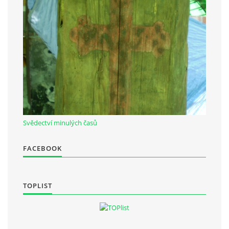
Občanská vzdělávací jednota "Komenský" v Choceradech z.s.
Chocerady 4
257 24 Chocerady
IČ: 498 28 614
Kontaktní osoba:
Mgr. Miroslava Cinkeisová
Svědectví minulých časů
723 967 851
Mirkaci@email.cz
FACEBOOK
© 2026 eStránky.cz
|
RSS
TOPLIST