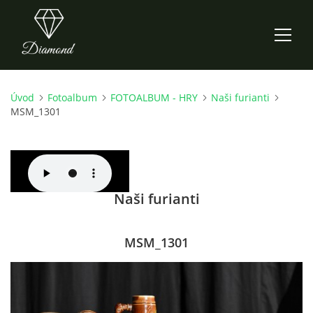
Úvod
Fotoalbum
FOTOALBUM - HRY
Naši furianti
ÚVOD
MSM_1301
AKTUALITY
O NÁS
Naši furianti
HISTORIE
MSM_1301
CO NOVÉHO ZKOUŠÍME
KDY, KDE A CO HRAJEME