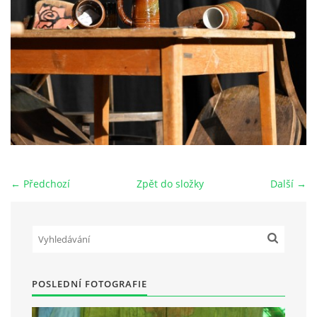
HRY OD ROKU 1973
VIDEOZÁZNAMY Z HER
FOTOALBUM
ČLENOVÉ - SOUČASNOST
← Předchozí
Zpět do složky
Další →
HRY DO ROKU 1973
MÍSTO PRO VAŠE VZKAZY!!
POSLEDNÍ FOTOGRAFIE
DOKUMENTY OVJK