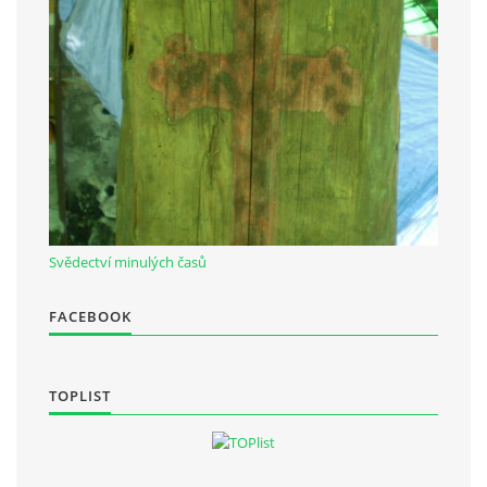
Občanská vzdělávací jednota "Komenský" v Choceradech z.s.
Chocerady 4
257 24 Chocerady
IČ: 498 28 614
Kontaktní osoba:
Mgr. Miroslava Cinkeisová
Svědectví minulých časů
723 967 851
Mirkaci@email.cz
FACEBOOK
© 2026 eStránky.cz
|
RSS
TOPLIST