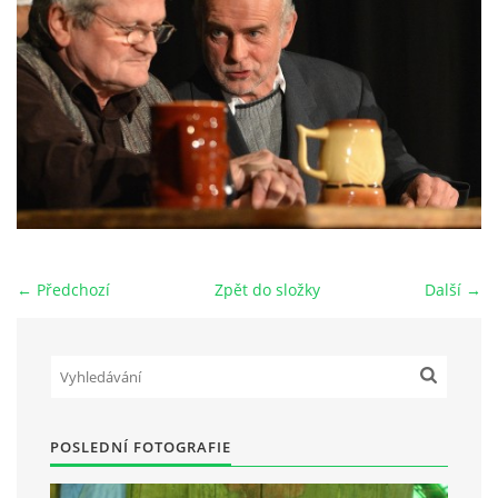
HRY OD ROKU 1973
VIDEOZÁZNAMY Z HER
FOTOALBUM
ČLENOVÉ - SOUČASNOST
← Předchozí
Zpět do složky
Další →
HRY DO ROKU 1973
MÍSTO PRO VAŠE VZKAZY!!
POSLEDNÍ FOTOGRAFIE
DOKUMENTY OVJK