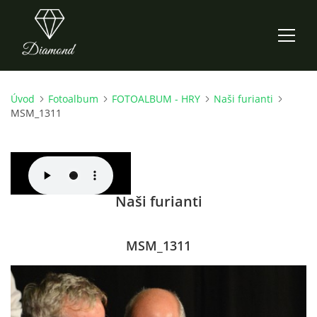
Úvod
Fotoalbum
FOTOALBUM - HRY
Naši furianti
ÚVOD
MSM_1311
AKTUALITY
O NÁS
Naši furianti
HISTORIE
MSM_1311
CO NOVÉHO ZKOUŠÍME
KDY, KDE A CO HRAJEME