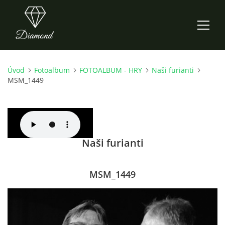
Úvod
Fotoalbum
FOTOALBUM - HRY
Naši furianti
ÚVOD
MSM_1449
AKTUALITY
O NÁS
Naši furianti
HISTORIE
MSM_1449
CO NOVÉHO ZKOUŠÍME
KDY, KDE A CO HRAJEME