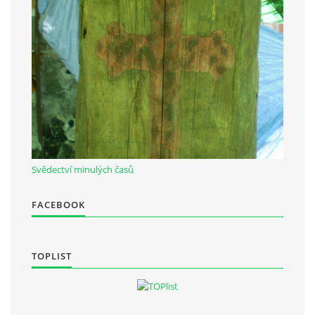
Občanská vzdělávací jednota "Komenský" v Choceradech z.s.
Chocerady 4
257 24 Chocerady
IČ: 498 28 614
Kontaktní osoba:
Mgr. Miroslava Cinkeisová
Svědectví minulých časů
723 967 851
Mirkaci@email.cz
FACEBOOK
© 2026 eStránky.cz
|
RSS
TOPLIST