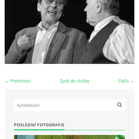
HRY OD ROKU 1973
VIDEOZÁZNAMY Z HER
FOTOALBUM
ČLENOVÉ - SOUČASNOST
← Předchozí
Zpět do složky
Další →
HRY DO ROKU 1973
MÍSTO PRO VAŠE VZKAZY!!
POSLEDNÍ FOTOGRAFIE
DOKUMENTY OVJK