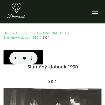
Úvod
Fotoalbum
FOTOALBUM - HRY
ÚVOD
Slaměný klobouk 1990
SK 1
AKTUALITY
O NÁS
Slaměný klobouk 1990
HISTORIE
SK 1
CO NOVÉHO ZKOUŠÍME
KDY, KDE A CO HRAJEME