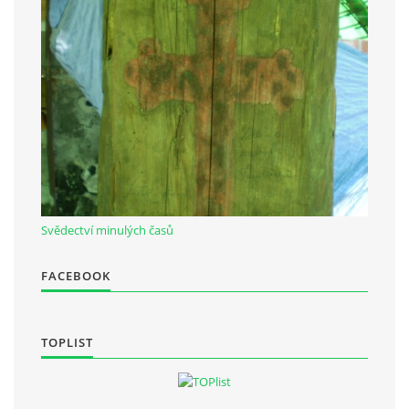
Občanská vzdělávací jednota "Komenský" v Choceradech z.s.
Chocerady 4
257 24 Chocerady
IČ: 498 28 614
Kontaktní osoba:
Mgr. Miroslava Cinkeisová
Svědectví minulých časů
723 967 851
Mirkaci@email.cz
FACEBOOK
© 2026 eStránky.cz
|
RSS
TOPLIST