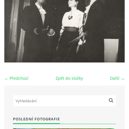
HRY OD ROKU 1973
VIDEOZÁZNAMY Z HER
FOTOALBUM
ČLENOVÉ - SOUČASNOST
← Předchozí
Zpět do složky
Další →
HRY DO ROKU 1973
MÍSTO PRO VAŠE VZKAZY!!
POSLEDNÍ FOTOGRAFIE
DOKUMENTY OVJK