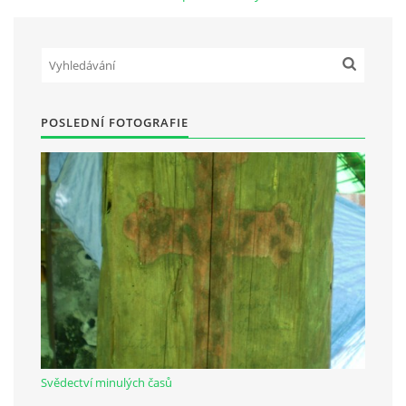
Občanská vzdělávací jednota "Komenský" v Choceradech z.s.
Chocerady 4
257 24 Chocerady
POSLEDNÍ FOTOGRAFIE
IČ: 498 28 614
Kontaktní osoba:
Mgr. Miroslava Cinkeisová
723 967 851
Mirkaci@email.cz
© 2026 eStránky.cz
|
RSS
Svědectví minulých časů