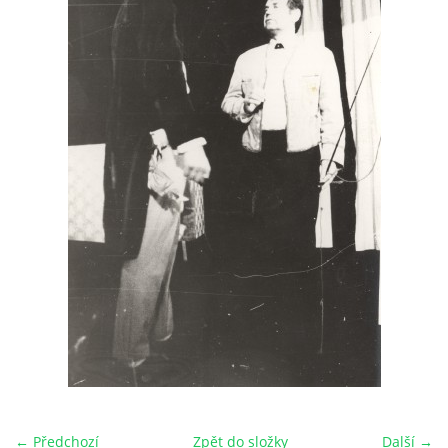
HRY OD ROKU 1973
VIDEOZÁZNAMY Z HER
FOTOALBUM
ČLENOVÉ - SOUČASNOST
HRY DO ROKU 1973
MÍSTO PRO VAŠE VZKAZY!!
DOKUMENTY OVJK
← Předchozí
Zpět do složky
Další →