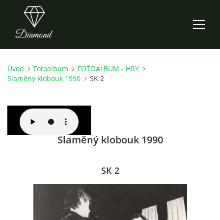
Úvod
Fotoalbum
FOTOALBUM - HRY
ÚVOD
Slaměný klobouk 1990
SK 2
AKTUALITY
O NÁS
Slaměný klobouk 1990
HISTORIE
SK 2
CO NOVÉHO ZKOUŠÍME
KDY, KDE A CO HRAJEME