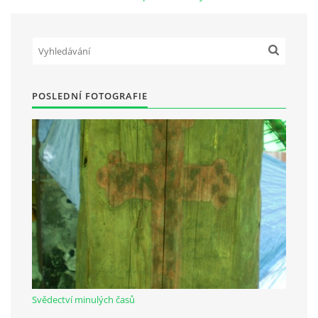
Občanská vzdělávací jednota "Komenský" v Choceradech z.s.
Chocerady 4
257 24 Chocerady
POSLEDNÍ FOTOGRAFIE
IČ: 498 28 614
Kontaktní osoba:
Mgr. Miroslava Cinkeisová
723 967 851
Mirkaci@email.cz
© 2026 eStránky.cz
|
RSS
Svědectví minulých časů