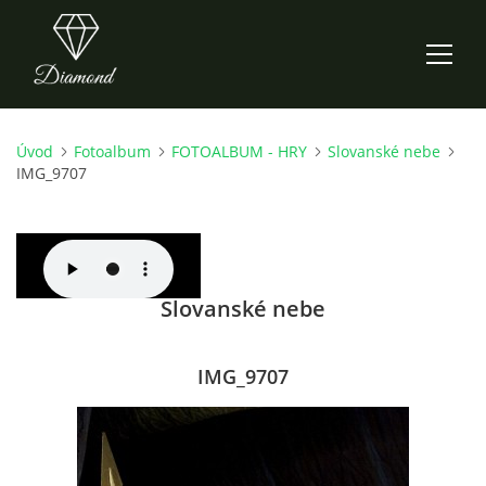
Úvod
Fotoalbum
FOTOALBUM - HRY
Slovanské nebe
ÚVOD
IMG_9707
AKTUALITY
O NÁS
Slovanské nebe
HISTORIE
IMG_9707
CO NOVÉHO ZKOUŠÍME
KDY, KDE A CO HRAJEME