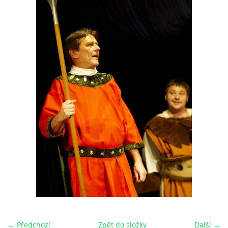
HRY OD ROKU 1973
VIDEOZÁZNAMY Z HER
FOTOALBUM
ČLENOVÉ - SOUČASNOST
HRY DO ROKU 1973
MÍSTO PRO VAŠE VZKAZY!!
DOKUMENTY OVJK
← Předchozí
Zpět do složky
Další →