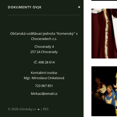
DOKUMENTY OVJK
Občanská vzdělávací jednota "Komenský" v
Choceradech z.s.
Chocerady 4
257 24 Chocerady
IČ: 498 28 614
Kontaktní osoba:
Mgr. Miroslava Cinkeisová
723 967 851
Mirkaci@email.cz
© 2026 eStránky.cz
|
RSS