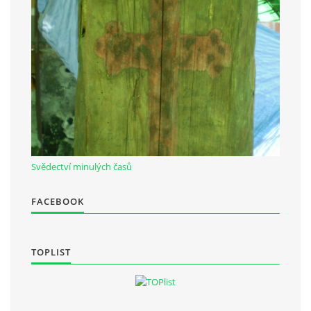
Občanská vzdělávací jednota "Komenský" v Choceradech z.s.
Chocerady 4
257 24 Chocerady
IČ: 498 28 614
Kontaktní osoba:
Mgr. Miroslava Cinkeisová
Svědectví minulých časů
723 967 851
Mirkaci@email.cz
FACEBOOK
© 2026 eStránky.cz
|
RSS
TOPLIST