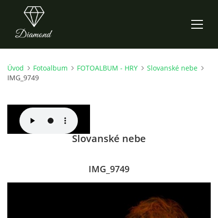
Úvod
Fotoalbum
FOTOALBUM - HRY
Slovanské nebe
ÚVOD
IMG_9749
AKTUALITY
O NÁS
Slovanské nebe
HISTORIE
IMG_9749
CO NOVÉHO ZKOUŠÍME
KDY, KDE A CO HRAJEME