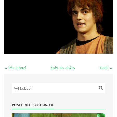
HRY OD ROKU 1973
VIDEOZÁZNAMY Z HER
FOTOALBUM
ČLENOVÉ - SOUČASNOST
← Předchozí
Zpět do složky
Další →
HRY DO ROKU 1973
MÍSTO PRO VAŠE VZKAZY!!
POSLEDNÍ FOTOGRAFIE
DOKUMENTY OVJK