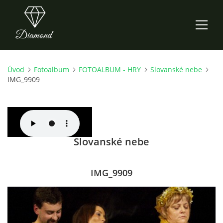
Úvod
Fotoalbum
FOTOALBUM - HRY
Slovanské nebe
ÚVOD
IMG_9909
AKTUALITY
O NÁS
Slovanské nebe
HISTORIE
IMG_9909
CO NOVÉHO ZKOUŠÍME
KDY, KDE A CO HRAJEME