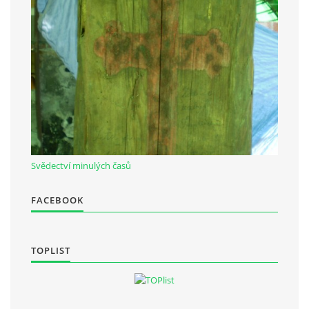
Občanská vzdělávací jednota "Komenský" v Choceradech z.s.
Chocerady 4
257 24 Chocerady
IČ: 498 28 614
Kontaktní osoba:
Mgr. Miroslava Cinkeisová
Svědectví minulých časů
723 967 851
Mirkaci@email.cz
FACEBOOK
© 2026 eStránky.cz
|
RSS
TOPLIST