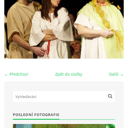
HRY OD ROKU 1973
VIDEOZÁZNAMY Z HER
FOTOALBUM
ČLENOVÉ - SOUČASNOST
← Předchozí
Zpět do složky
Další →
HRY DO ROKU 1973
MÍSTO PRO VAŠE VZKAZY!!
POSLEDNÍ FOTOGRAFIE
DOKUMENTY OVJK