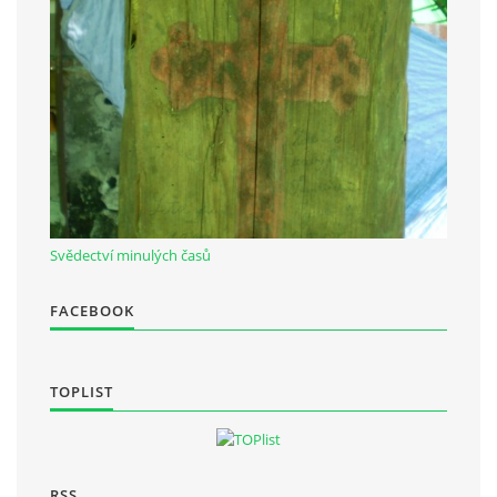
Občanská vzdělávací jednota "Komenský" v Choceradech z.s.
Chocerady 4
257 24 Chocerady
IČ: 498 28 614
Kontaktní osoba:
Mgr. Miroslava Cinkeisová
Svědectví minulých časů
723 967 851
FACEBOOK
Mirkaci@email.cz
© 2026 eStránky.cz
|
RSS
TOPLIST
RSS