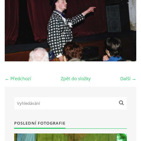
HRY OD ROKU 1973
VIDEOZÁZNAMY Z HER
FOTOALBUM
ČLENOVÉ - SOUČASNOST
← Předchozí
Zpět do složky
Další →
HRY DO ROKU 1973
MÍSTO PRO VAŠE VZKAZY!!
POSLEDNÍ FOTOGRAFIE
DOKUMENTY OVJK