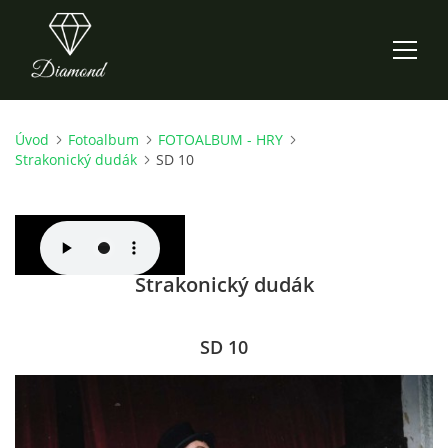
Úvod
Fotoalbum
FOTOALBUM - HRY
ÚVOD
Strakonický dudák
SD 10
AKTUALITY
O NÁS
Strakonický dudák
HISTORIE
SD 10
CO NOVÉHO ZKOUŠÍME
KDY, KDE A CO HRAJEME