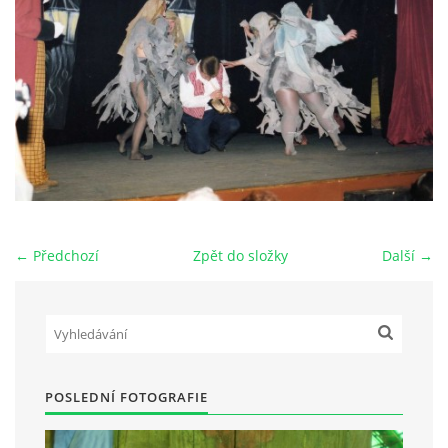
HRY OD ROKU 1973
VIDEOZÁZNAMY Z HER
FOTOALBUM
ČLENOVÉ - SOUČASNOST
← Předchozí
Zpět do složky
Další →
HRY DO ROKU 1973
MÍSTO PRO VAŠE VZKAZY!!
POSLEDNÍ FOTOGRAFIE
DOKUMENTY OVJK