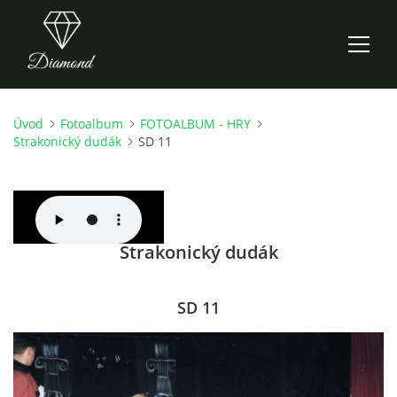
Úvod
Fotoalbum
FOTOALBUM - HRY
ÚVOD
Strakonický dudák
SD 11
AKTUALITY
O NÁS
Strakonický dudák
HISTORIE
SD 11
CO NOVÉHO ZKOUŠÍME
KDY, KDE A CO HRAJEME