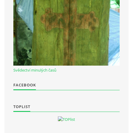
Občanská vzdělávací jednota "Komenský" v Choceradech z.s.
Chocerady 4
257 24 Chocerady
IČ: 498 28 614
Kontaktní osoba:
Mgr. Miroslava Cinkeisová
Svědectví minulých časů
723 967 851
FACEBOOK
Mirkaci@email.cz
© 2026 eStránky.cz
|
RSS
TOPLIST