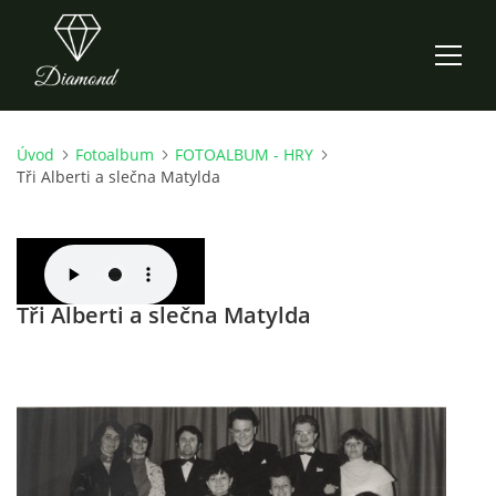
Úvod
Fotoalbum
FOTOALBUM - HRY
ÚVOD
Tři Alberti a slečna Matylda
AKTUALITY
O NÁS
Tři Alberti a slečna Matylda
HISTORIE
CO NOVÉHO ZKOUŠÍME
KDY, KDE A CO HRAJEME