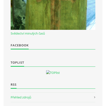
Občanská vzdělávací jednota "Komenský" v Choceradech z.s.
Chocerady 4
257 24 Chocerady
Svědectví minulých časů
IČ: 498 28 614
FACEBOOK
Kontaktní osoba:
Mgr. Miroslava Cinkeisová
723 967 851
TOPLIST
Mirkaci@email.cz
© 2026 eStránky.cz
|
RSS
RSS
Přehled zdrojů