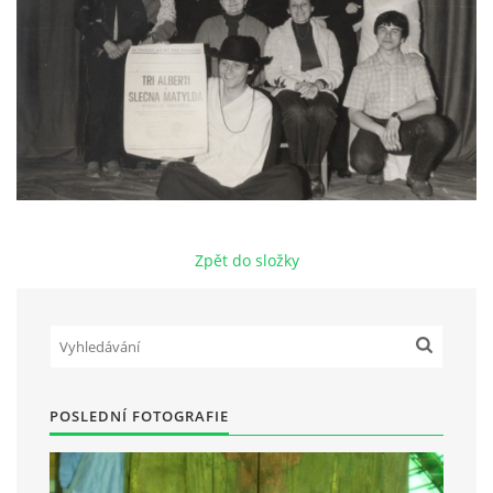
HRY OD ROKU 1973
VIDEOZÁZNAMY Z HER
FOTOALBUM
Zpět do složky
ČLENOVÉ - SOUČASNOST
HRY DO ROKU 1973
MÍSTO PRO VAŠE VZKAZY!!
POSLEDNÍ FOTOGRAFIE
DOKUMENTY OVJK