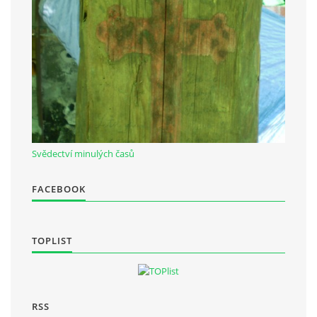
Občanská vzdělávací jednota "Komenský" v Choceradech z.s.
Chocerady 4
257 24 Chocerady
IČ: 498 28 614
Kontaktní osoba:
Svědectví minulých časů
Mgr. Miroslava Cinkeisová
723 967 851
FACEBOOK
Mirkaci@email.cz
TOPLIST
© 2026 eStránky.cz
|
RSS
RSS