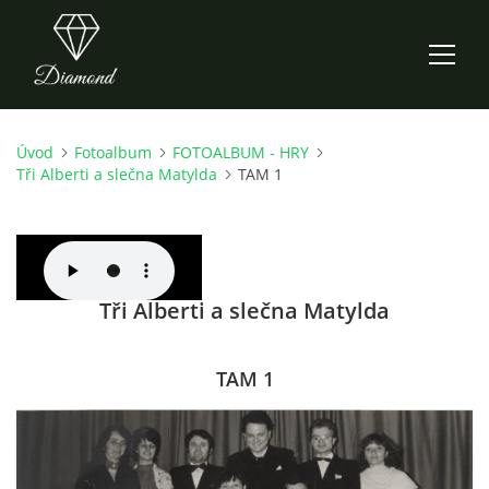
Úvod
Fotoalbum
FOTOALBUM - HRY
ÚVOD
Tři Alberti a slečna Matylda
TAM 1
AKTUALITY
O NÁS
Tři Alberti a slečna Matylda
HISTORIE
TAM 1
CO NOVÉHO ZKOUŠÍME
KDY, KDE A CO HRAJEME