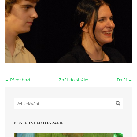
HRY OD ROKU 1973
VIDEOZÁZNAMY Z HER
FOTOALBUM
ČLENOVÉ - SOUČASNOST
← Předchozí
Zpět do složky
Další →
HRY DO ROKU 1973
MÍSTO PRO VAŠE VZKAZY!!
POSLEDNÍ FOTOGRAFIE
DOKUMENTY OVJK