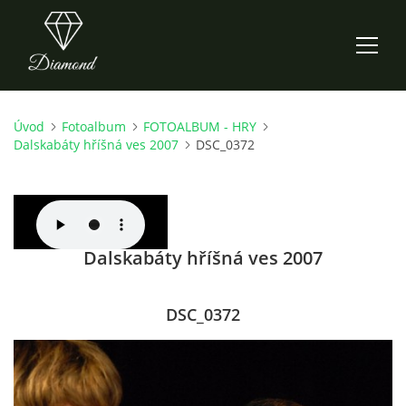
Úvod
Fotoalbum
FOTOALBUM - HRY
ÚVOD
Dalskabáty hříšná ves 2007
DSC_0372
AKTUALITY
O NÁS
Dalskabáty hříšná ves 2007
HISTORIE
DSC_0372
CO NOVÉHO ZKOUŠÍME
KDY, KDE A CO HRAJEME