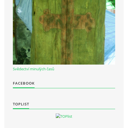
Občanská vzdělávací jednota "Komenský" v Choceradech z.s.
Chocerady 4
257 24 Chocerady
IČ: 498 28 614
Kontaktní osoba:
Mgr. Miroslava Cinkeisová
Svědectví minulých časů
723 967 851
Mirkaci@email.cz
FACEBOOK
© 2026 eStránky.cz
|
RSS
TOPLIST