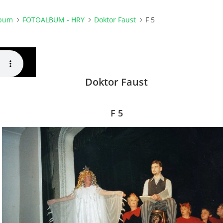
lbum
FOTOALBUM - HRY
Doktor Faust
F 5
Doktor Faust
F 5