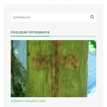
Občanská vzdělávací jednota "Komenský" v Choceradech z.s.
Chocerady 4
257 24 Chocerady
POSLEDNÍ FOTOGRAFIE
IČ: 498 28 614
Kontaktní osoba:
Mgr. Miroslava Cinkeisová
723 967 851
Mirkaci@email.cz
© 2026 eStránky.cz
|
RSS
Svědectví minulých časů