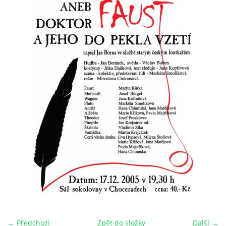
HRY OD ROKU 1973
VIDEOZÁZNAMY Z HER
FOTOALBUM
ČLENOVÉ - SOUČASNOST
HRY DO ROKU 1973
MÍSTO PRO VAŠE VZKAZY!!
DOKUMENTY OVJK
← Předchozí
Zpět do složky
Další →