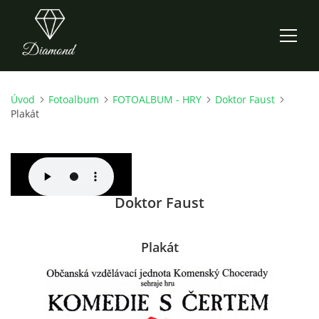
Úvod
Fotoalbum
FOTOALBUM - HRY
Doktor Faust
ÚVOD
Plakát
AKTUALITY
O NÁS
Doktor Faust
HISTORIE
Plakát
CO NOVÉHO ZKOUŠÍME
KDY, KDE A CO HRAJEME