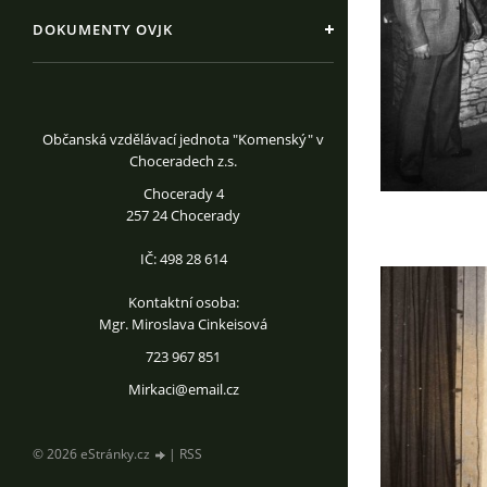
DOKUMENTY OVJK
Občanská vzdělávací jednota "Komenský" v
Choceradech z.s.
Chocerady 4
257 24 Chocerady
IČ: 498 28 614
Kontaktní osoba:
Mgr. Miroslava Cinkeisová
723 967 851
Mirkaci@email.cz
© 2026 eStránky.cz
|
RSS