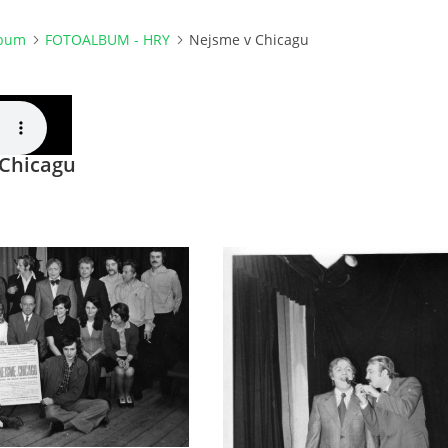
lbum
FOTOALBUM - HRY
Nejsme v Chicagu
Chicagu