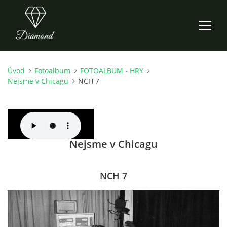
Úvod
Fotoalbum
FOTOALBUM - HRY
ÚVOD
Nejsme v Chicagu
NCH 7
AKTUALITY
O NÁS
Nejsme v Chicagu
HISTORIE
NCH 7
CO NOVÉHO ZKOUŠÍME
KDY, KDE A CO HRAJEME