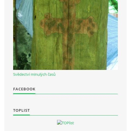
Občanská vzdělávací jednota "Komenský" v Choceradech z.s.
Chocerady 4
257 24 Chocerady
IČ: 498 28 614
Kontaktní osoba:
Mgr. Miroslava Cinkeisová
Svědectví minulých časů
723 967 851
Mirkaci@email.cz
FACEBOOK
© 2026 eStránky.cz
|
RSS
TOPLIST