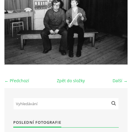
HRY OD ROKU 1973
VIDEOZÁZNAMY Z HER
FOTOALBUM
ČLENOVÉ - SOUČASNOST
← Předchozí
Zpět do složky
Další →
HRY DO ROKU 1973
MÍSTO PRO VAŠE VZKAZY!!
POSLEDNÍ FOTOGRAFIE
DOKUMENTY OVJK