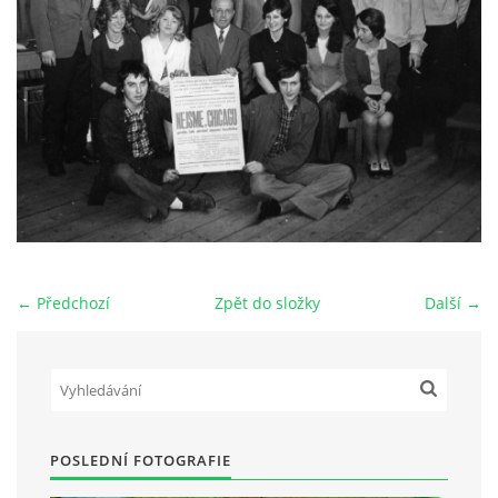
HRY OD ROKU 1973
VIDEOZÁZNAMY Z HER
FOTOALBUM
ČLENOVÉ - SOUČASNOST
← Předchozí
Zpět do složky
Další →
HRY DO ROKU 1973
MÍSTO PRO VAŠE VZKAZY!!
POSLEDNÍ FOTOGRAFIE
DOKUMENTY OVJK