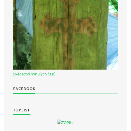
Občanská vzdělávací jednota "Komenský" v Choceradech z.s.
Chocerady 4
257 24 Chocerady
IČ: 498 28 614
Kontaktní osoba:
Mgr. Miroslava Cinkeisová
Svědectví minulých časů
723 967 851
Mirkaci@email.cz
FACEBOOK
© 2026 eStránky.cz
|
RSS
TOPLIST