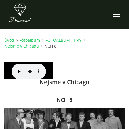
Úvod
Fotoalbum
FOTOALBUM - HRY
ÚVOD
Nejsme v Chicagu
NCH 8
AKTUALITY
O NÁS
Nejsme v Chicagu
HISTORIE
NCH 8
CO NOVÉHO ZKOUŠÍME
KDY, KDE A CO HRAJEME