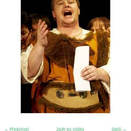
HRY OD ROKU 1973
VIDEOZÁZNAMY Z HER
FOTOALBUM
ČLENOVÉ - SOUČASNOST
HRY DO ROKU 1973
MÍSTO PRO VAŠE VZKAZY!!
DOKUMENTY OVJK
← Předchozí
Zpět do složky
Další →