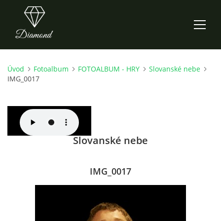
Úvod
Fotoalbum
FOTOALBUM - HRY
Slovanské nebe
ÚVOD
IMG_0017
AKTUALITY
O NÁS
Slovanské nebe
HISTORIE
IMG_0017
CO NOVÉHO ZKOUŠÍME
KDY, KDE A CO HRAJEME