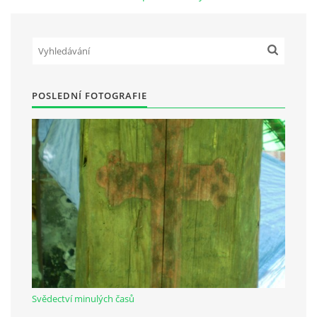
Občanská vzdělávací jednota "Komenský" v Choceradech z.s.
Chocerady 4
257 24 Chocerady
POSLEDNÍ FOTOGRAFIE
IČ: 498 28 614
Kontaktní osoba:
Mgr. Miroslava Cinkeisová
723 967 851
Mirkaci@email.cz
© 2026 eStránky.cz
|
RSS
Svědectví minulých časů