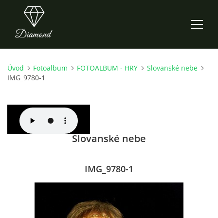
Úvod
Fotoalbum
FOTOALBUM - HRY
Slovanské nebe
ÚVOD
IMG_9780-1
AKTUALITY
O NÁS
Slovanské nebe
HISTORIE
IMG_9780-1
CO NOVÉHO ZKOUŠÍME
KDY, KDE A CO HRAJEME