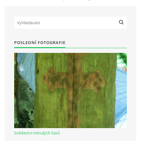
Občanská vzdělávací jednota "Komenský" v Choceradech z.s.
Chocerady 4
257 24 Chocerady
POSLEDNÍ FOTOGRAFIE
IČ: 498 28 614
Kontaktní osoba:
Mgr. Miroslava Cinkeisová
723 967 851
Mirkaci@email.cz
© 2026 eStránky.cz
|
RSS
Svědectví minulých časů