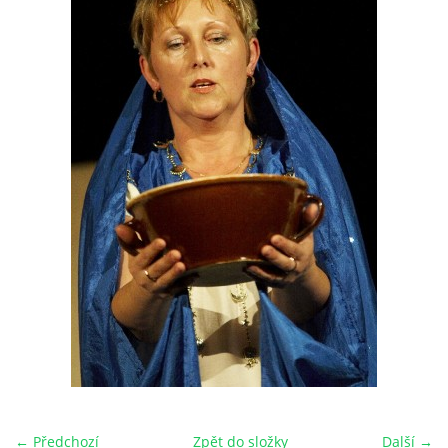
HRY OD ROKU 1973
VIDEOZÁZNAMY Z HER
FOTOALBUM
ČLENOVÉ - SOUČASNOST
HRY DO ROKU 1973
MÍSTO PRO VAŠE VZKAZY!!
DOKUMENTY OVJK
← Předchozí
Zpět do složky
Další →