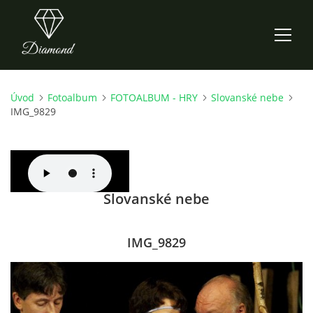
Úvod
Fotoalbum
FOTOALBUM - HRY
Slovanské nebe
ÚVOD
IMG_9829
AKTUALITY
O NÁS
Slovanské nebe
HISTORIE
IMG_9829
CO NOVÉHO ZKOUŠÍME
KDY, KDE A CO HRAJEME