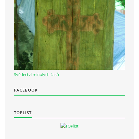
Občanská vzdělávací jednota "Komenský" v Choceradech z.s.
Chocerady 4
257 24 Chocerady
IČ: 498 28 614
Kontaktní osoba:
Mgr. Miroslava Cinkeisová
Svědectví minulých časů
723 967 851
Mirkaci@email.cz
FACEBOOK
© 2026 eStránky.cz
|
RSS
TOPLIST