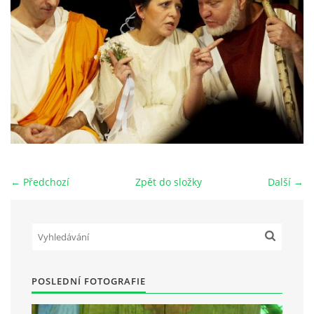
HRY OD ROKU 1973
VIDEOZÁZNAMY Z HER
FOTOALBUM
ČLENOVÉ - SOUČASNOST
← Předchozí
Zpět do složky
Další →
HRY DO ROKU 1973
MÍSTO PRO VAŠE VZKAZY!!
POSLEDNÍ FOTOGRAFIE
DOKUMENTY OVJK